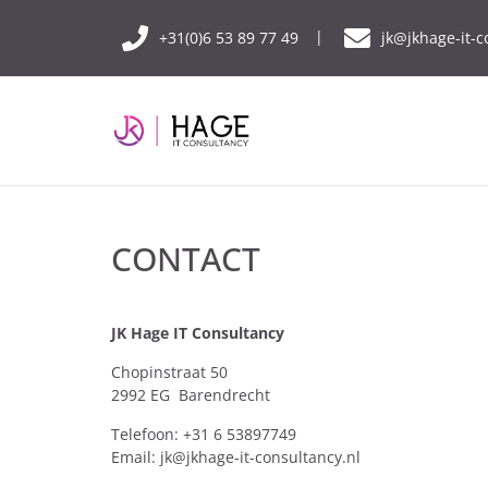
+31(0)6 53 89 77 49
jk@jkhage-it-c
CONTACT
JK Hage IT Consultancy
Chopinstraat 50
2992 EG Barendrecht
Telefoon: +31 6 53897749
Email: jk@jkhage-it-consultancy.nl